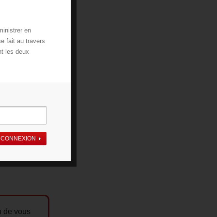
inistrer en
e fait au travers
nt les deux
CONNEXION
n de vous