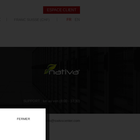
ESPACE CLIENT
t
FR
EN
FRANC SUISSE (CHF)
SUPPORT : lun au ven (8:00 - 17:30)
FERMER
book
Twitter
info@swisscenter.com