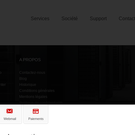
Services
Société
Support
Contac
A PROPOS
b
Contactez-nous
Blog
nter
Historique
Conditions générales
e
Mentions légales
Politique de confidentialité
Face
Webmail
Paiements