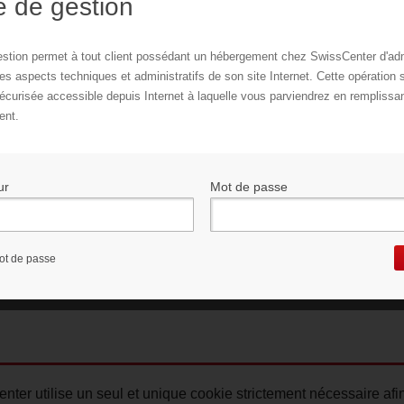
 de gestion
estion permet à tout client possédant un hébergement chez SwissCenter d'adm
les aspects techniques et administratifs de son site Internet. Cette opération s
sécurisée accessible depuis Internet à laquelle vous parviendrez en remplissa
ent.
ur
Mot de passe
ot de passe
nter utilise un seul et unique cookie strictement nécessaire afi