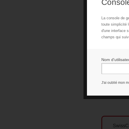
Console
La console de g
toute simplicité 
d'une interface 
champs qui suiv
Nom d'utilisate
J'ai oublié mon m
SwissCe