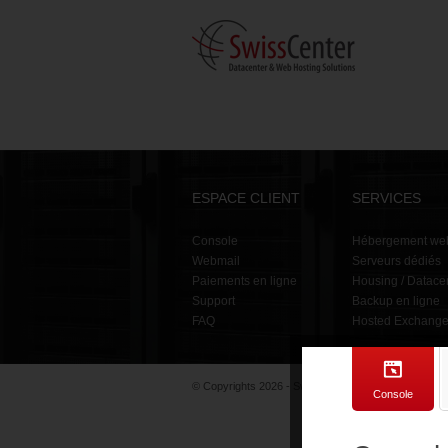
ESPACE CLIENT
SERVICES
Console
Hébergement we
Webmail
Serveurs dédiés
Paiements en ligne
Housing / Datace
Support
Backup en ligne
FAQ
Hosted Exchang
© Copyrights 2026 - SwissCenter
Console