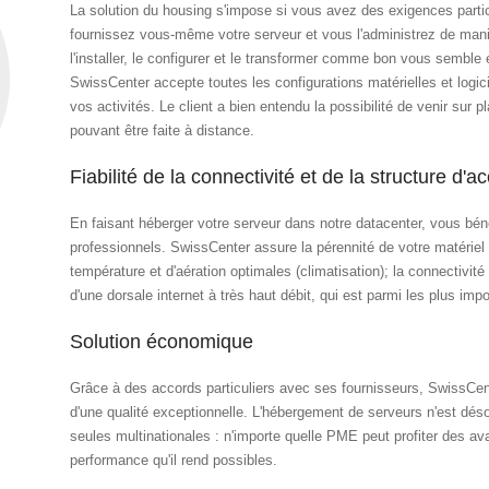
La solution du housing s'impose si vous avez des exigences particu
fournissez vous-même votre serveur et vous l'administrez de man
l'installer, le configurer et le transformer comme bon vous semble 
SwissCenter accepte toutes les configurations matérielles et logici
vos activités. Le client a bien entendu la possibilité de venir sur p
pouvant être faite à distance.
Fiabilité de la connectivité et de la structure d'ac
En faisant héberger votre serveur dans notre datacenter, vous bén
professionnels. SwissCenter assure la pérennité de votre matériel
température et d'aération optimales (climatisation); la connectivité 
d'une dorsale internet à très haut débit, qui est parmi les plus imp
Solution économique
Grâce à des accords particuliers avec ses fournisseurs, SwissCente
d'une qualité exceptionnelle. L'hébergement de serveurs n'est dés
seules multinationales : n'importe quelle PME peut profiter des avant
performance qu'il rend possibles.