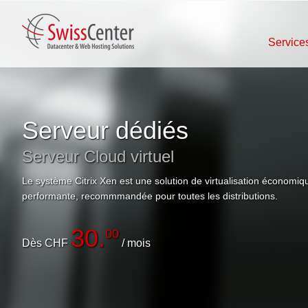
Service
Serveur dédiés
Serveur Cloud virtuel
Le système Citrix Xen est une solution de virtualisation économiqu
performante, recommmandée pour toutes les distributions.
30.
00
Dès CHF
/ mois