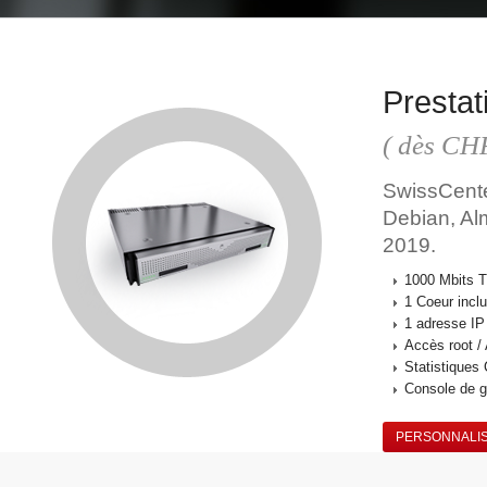
Prestat
( dès C
SwissCenter
Debian, Al
2019.
1000 Mbits Tr
1 Coeur incl
1 adresse IP 
Accès root /
Statistiques
Console de g
PERSONNALI