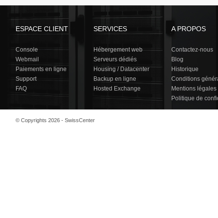
ESPACE CLIENT
SERVICES
A PROPOS
Console
Hébergement web
Contactez-nous
Webmail
Serveurs dédiés
Blog
Paiements en ligne
Housing / Datacenter
Historique
Support
Backup en ligne
Conditions génér
FAQ
Hosted Exchange
Mentions légales
Politique de confi
© Copyrights 2026 - SwissCenter